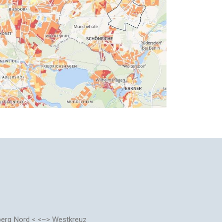
berg Nord < <–> Westkreuz