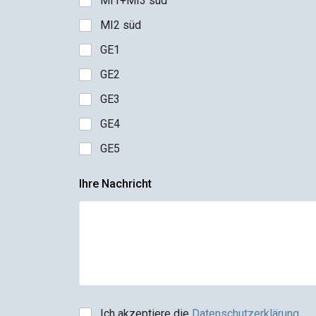
MI1+MI3 süd
MI2 süd
GE1
GE2
GE3
GE4
GE5
Ihre Nachricht
Ich akzeptiere die
Datenschutzerklärung
.