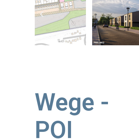
Wege -
POI