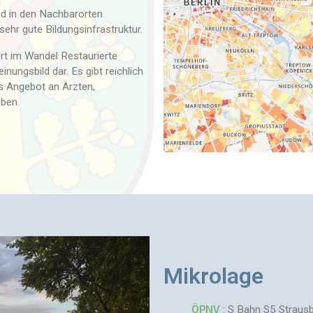
d in den Nachbarorten
ehr gute Bildungsinfrastruktur.
Ort im Wandel Restaurierte
ngsbild dar. Es gibt reichlich
s Angebot an Ärzten,
ben.
Mikrolage
ÖPNV
: S Bahn S5 Straus