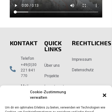
KONTAKT
QUICK
RECHTLICHES
LINKS
Telefon
Impressum
+49(0)30
Über uns
Datenschutz
221 841
770
Projekte
Mail
Investments
Cookie-Zustimmung
info@tt-
Kontakt
verwalten
grundbesitz.de
Um dir ein optimales Erlebnis zu bieten, verwenden wir Technologien wie
Wilhelmsaue